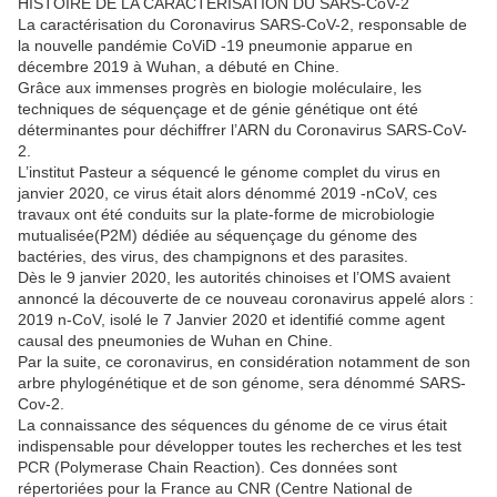
HISTOIRE DE LA CARACTÉRISATION DU SARS-CoV-2
La caractérisation du Coronavirus SARS-CoV-2, responsable de
la nouvelle pandémie CoViD -19 pneumonie apparue en
décembre 2019 à Wuhan, a débuté en Chine.
Grâce aux immenses progrès en biologie moléculaire, les
techniques de séquençage et de génie génétique ont été
déterminantes pour déchiffrer l’ARN du Coronavirus SARS-CoV-
2.
L’institut Pasteur a séquencé le génome complet du virus en
janvier 2020, ce virus était alors dénommé 2019 -nCoV, ces
travaux ont été conduits sur la plate-forme de microbiologie
mutualisée(P2M) dédiée au séquençage du génome des
bactéries, des virus, des champignons et des parasites.
Dès le 9 janvier 2020, les autorités chinoises et l’OMS avaient
annoncé la découverte de ce nouveau coronavirus appelé alors :
2019 n-CoV, isolé le 7 Janvier 2020 et identifié comme agent
causal des pneumonies de Wuhan en Chine.
Par la suite, ce coronavirus, en considération notamment de son
arbre phylogénétique et de son génome, sera dénommé SARS-
Cov-2.
La connaissance des séquences du génome de ce virus était
indispensable pour développer toutes les recherches et les test
PCR (Polymerase Chain Reaction). Ces données sont
répertoriées pour la France au CNR (Centre National de