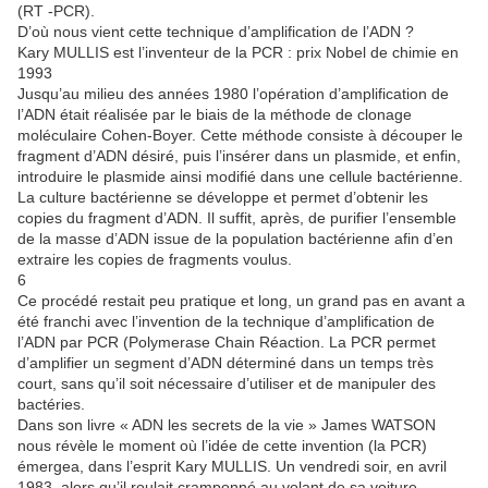
(RT -PCR).
D’où nous vient cette technique d’amplification de l’ADN ?
Kary MULLIS est l’inventeur de la PCR : prix Nobel de chimie en
1993
Jusqu’au milieu des années 1980 l’opération d’amplification de
l’ADN était réalisée par le biais de la méthode de clonage
moléculaire Cohen-Boyer. Cette méthode consiste à découper le
fragment d’ADN désiré, puis l’insérer dans un plasmide, et enfin,
introduire le plasmide ainsi modifié dans une cellule bactérienne.
La culture bactérienne se développe et permet d’obtenir les
copies du fragment d’ADN. Il suffit, après, de purifier l’ensemble
de la masse d’ADN issue de la population bactérienne afin d’en
extraire les copies de fragments voulus.
6
Ce procédé restait peu pratique et long, un grand pas en avant a
été franchi avec l’invention de la technique d’amplification de
l’ADN par PCR (Polymerase Chain Réaction. La PCR permet
d’amplifier un segment d’ADN déterminé dans un temps très
court, sans qu’il soit nécessaire d’utiliser et de manipuler des
bactéries.
Dans son livre « ADN les secrets de la vie » James WATSON
nous révèle le moment où l’idée de cette invention (la PCR)
émergea, dans l’esprit Kary MULLIS. Un vendredi soir, en avril
1983, alors qu’il roulait cramponné au volant de sa voiture,