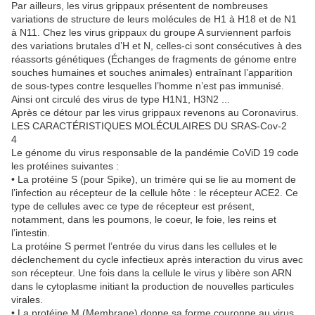
Par ailleurs, les virus grippaux présentent de nombreuses
variations de structure de leurs molécules de H1 à H18 et de N1
à N11. Chez les virus grippaux du groupe A surviennent parfois
des variations brutales d’H et N, celles-ci sont consécutives à des
réassorts génétiques (Échanges de fragments de génome entre
souches humaines et souches animales) entraînant l’apparition
de sous-types contre lesquelles l’homme n’est pas immunisé.
Ainsi ont circulé des virus de type H1N1, H3N2 ...
Après ce détour par les virus grippaux revenons au Coronavirus.
LES CARACTÉRISTIQUES MOLÉCULAIRES DU SRAS-Cov-2
4
Le génome du virus responsable de la pandémie CoViD 19 code
les protéines suivantes :
• La protéine S (pour Spike), un trimère qui se lie au moment de
l’infection au récepteur de la cellule hôte : le récepteur ACE2. Ce
type de cellules avec ce type de récepteur est présent,
notamment, dans les poumons, le coeur, le foie, les reins et
l’intestin.
La protéine S permet l’entrée du virus dans les cellules et le
déclenchement du cycle infectieux après interaction du virus avec
son récepteur. Une fois dans la cellule le virus y libère son ARN
dans le cytoplasme initiant la production de nouvelles particules
virales.
• La protéine M (Membrane) donne sa forme couronne au virus