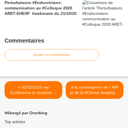
Perturbateurs #Endocriniens:
communication au #Colloque 2020
ARET-EHESP #webinaire du 21/10/20
Commentaires
Ajouter un commentaire
< 03/10/2020 my
à la convergence de l' #IA
Conference to students of
et de la #Chimie Analytique
the international i-SAFE
Webinaire SECF 3
program @UniLasalle
sepembre 2020 >
Hébergé par Overblog
Top articles