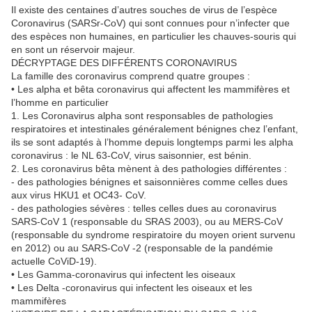
Il existe des centaines d’autres souches de virus de l’espèce
Coronavirus (SARSr-CoV) qui sont connues pour n’infecter que
des espèces non humaines, en particulier les chauves-souris qui
en sont un réservoir majeur.
DÉCRYPTAGE DES DIFFÉRENTS CORONAVIRUS
La famille des coronavirus comprend quatre groupes :
• Les alpha et bêta coronavirus qui affectent les mammifères et
l’homme en particulier
1. Les Coronavirus alpha sont responsables de pathologies
respiratoires et intestinales généralement bénignes chez l’enfant,
ils se sont adaptés à l’homme depuis longtemps parmi les alpha
coronavirus : le NL 63-CoV, virus saisonnier, est bénin.
2. Les coronavirus bêta mènent à des pathologies différentes :
- des pathologies bénignes et saisonnières comme celles dues
aux virus HKU1 et OC43- CoV.
- des pathologies sévères : telles celles dues au coronavirus
SARS-CoV 1 (responsable du SRAS 2003), ou au MERS-CoV
(responsable du syndrome respiratoire du moyen orient survenu
en 2012) ou au SARS-CoV -2 (responsable de la pandémie
actuelle CoViD-19).
• Les Gamma-coronavirus qui infectent les oiseaux
• Les Delta -coronavirus qui infectent les oiseaux et les
mammifères