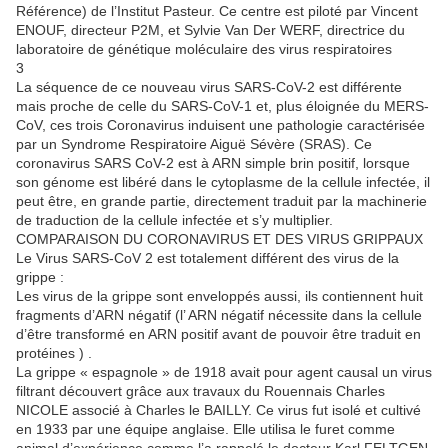
Référence) de l’Institut Pasteur. Ce centre est piloté par Vincent
ENOUF, directeur P2M, et Sylvie Van Der WERF, directrice du
laboratoire de génétique moléculaire des virus respiratoires
3
La séquence de ce nouveau virus SARS-CoV-2 est différente
mais proche de celle du SARS-CoV-1 et, plus éloignée du MERS-
CoV, ces trois Coronavirus induisent une pathologie caractérisée
par un Syndrome Respiratoire Aiguë Sévère (SRAS). Ce
coronavirus SARS CoV-2 est à ARN simple brin positif, lorsque
son génome est libéré dans le cytoplasme de la cellule infectée, il
peut être, en grande partie, directement traduit par la machinerie
de traduction de la cellule infectée et s’y multiplier.
COMPARAISON DU CORONAVIRUS ET DES VIRUS GRIPPAUX
Le Virus SARS-CoV 2 est totalement différent des virus de la
grippe :
Les virus de la grippe sont enveloppés aussi, ils contiennent huit
fragments d’ARN négatif (l’ ARN négatif nécessite dans la cellule
d’être transformé en ARN positif avant de pouvoir être traduit en
protéines ) .
La grippe « espagnole » de 1918 avait pour agent causal un virus
filtrant découvert grâce aux travaux du Rouennais Charles
NICOLE associé à Charles le BAILLY. Ce virus fut isolé et cultivé
en 1933 par une équipe anglaise. Elle utilisa le furet comme