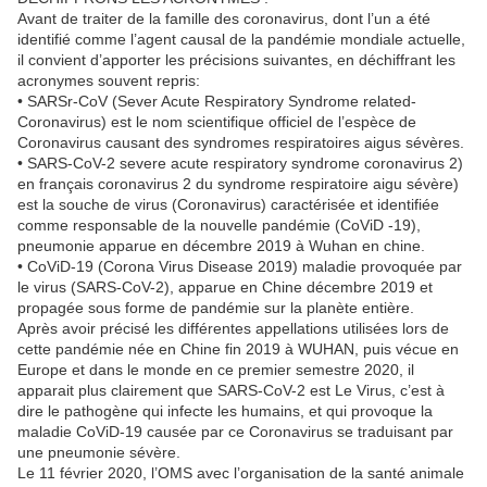
Avant de traiter de la famille des coronavirus, dont l’un a été
identifié comme l’agent causal de la pandémie mondiale actuelle,
il convient d’apporter les précisions suivantes, en déchiffrant les
acronymes souvent repris:
• SARSr-CoV (Sever Acute Respiratory Syndrome related-
Coronavirus) est le nom scientifique officiel de l’espèce de
Coronavirus causant des syndromes respiratoires aigus sévères.
• SARS-CoV-2 severe acute respiratory syndrome coronavirus 2)
en français coronavirus 2 du syndrome respiratoire aigu sévère)
est la souche de virus (Coronavirus) caractérisée et identifiée
comme responsable de la nouvelle pandémie (CoViD -19),
pneumonie apparue en décembre 2019 à Wuhan en chine.
• CoViD-19 (Corona Virus Disease 2019) maladie provoquée par
le virus (SARS-CoV-2), apparue en Chine décembre 2019 et
propagée sous forme de pandémie sur la planète entière.
Après avoir précisé les différentes appellations utilisées lors de
cette pandémie née en Chine fin 2019 à WUHAN, puis vécue en
Europe et dans le monde en ce premier semestre 2020, il
apparait plus clairement que SARS-CoV-2 est Le Virus, c’est à
dire le pathogène qui infecte les humains, et qui provoque la
maladie CoViD-19 causée par ce Coronavirus se traduisant par
une pneumonie sévère.
Le 11 février 2020, l’OMS avec l’organisation de la santé animale