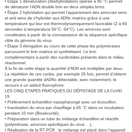
• Étape 1 dénaturation (déshybridation) opérée à 95 °C permet
de dénaturer l’ADN double brin en deux simples brins.
• Étape 2 hybridation qui permet l’appariement des amorces sens
et anti sens de s’hybrider aux ADNc matrice grâce à une
température qui leur est thermodynamiquement favorable (2 à 60
secondes à température 56°C- 64°C). Les amorces sont
constituées à partir de la connaissance de la séquence spécifique
cible du génome du virus.
• Étape 3 élongation au cours de cette phase les polymérases
parcourent le brin matrice et synthétisent. Le brin
complémentaire à partir des nucléotides présents dans le milieu
réactionnel.
À la fin de cette étape la quantité d’ADN est multipliée par deux.
La répétition de ces cycles, par exemple 25 fois, permet d’obtenir
une grande quantité dADNc détectable, avec notamment, le
recours à un adduit fluorophore.
LES CINQ ETAPES PRATIQUES DU DÉPISTAGE DE LA CoViD
19
• Prélèvement échantillon nasopharyngé avec un écouvillon,
• Inactivation du virus par chauffage à 65 °C dans un incubateur
pendant 10 min (Biosécurité),
• Préparation dans un tube du mélange échantillon et réactifs
(polymérase, amorces spécifiques du virus …),
• Réalisation de la RT-PCR : le mélange est placé dans l’appareil