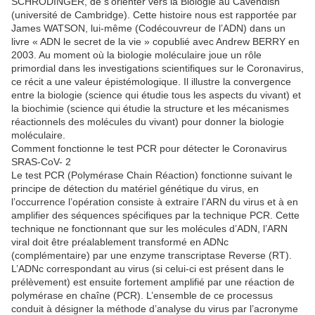
SCHRÖDINGER, de s’orienter vers la Biologie au Cavendish
(université de Cambridge). Cette histoire nous est rapportée par
James WATSON, lui-même (Codécouvreur de l’ADN) dans un
livre « ADN le secret de la vie » copublié avec Andrew BERRY en
2003. Au moment où la biologie moléculaire joue un rôle
primordial dans les investigations scientifiques sur le Coronavirus,
ce récit a une valeur épistémologique. Il illustre la convergence
entre la biologie (science qui étudie tous les aspects du vivant) et
la biochimie (science qui étudie la structure et les mécanismes
réactionnels des molécules du vivant) pour donner la biologie
moléculaire.
Comment fonctionne le test PCR pour détecter le Coronavirus
SRAS-CoV- 2
Le test PCR (Polymérase Chain Réaction) fonctionne suivant le
principe de détection du matériel génétique du virus, en
l’occurrence l’opération consiste à extraire l’ARN du virus et à en
amplifier des séquences spécifiques par la technique PCR. Cette
technique ne fonctionnant que sur les molécules d’ADN, l’ARN
viral doit être préalablement transformé en ADNc
(complémentaire) par une enzyme transcriptase Reverse (RT).
L’ADNc correspondant au virus (si celui-ci est présent dans le
prélèvement) est ensuite fortement amplifié par une réaction de
polymérase en chaîne (PCR). L’ensemble de ce processus
conduit à désigner la méthode d’analyse du virus par l’acronyme