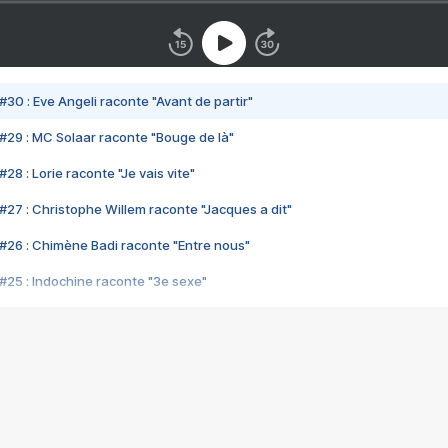
#30 : Eve Angeli raconte "Avant de partir"
#29 : MC Solaar raconte "Bouge de là"
28 : Lorie raconte "Je vais vite"
#27 : Christophe Willem raconte "Jacques a dit"
#26 : Chimène Badi raconte "Entre nous"
#25 : Indochine raconte "3e sexe"
#24 : Zaho raconte "C'est chelou"
#23 : Patrick Bruel raconte "Au café des délices"
#22 : Kyo raconte "Le chemin"
#21 : Nolwenn Leroy raconte "Cassé"