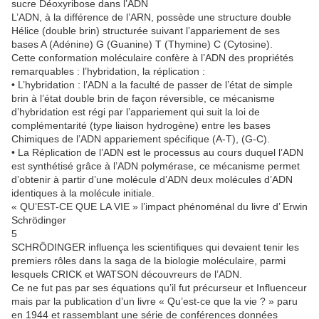
sucre Déoxyribose dans l’ADN
L’ADN, à la différence de l’ARN, possède une structure double
Hélice (double brin) structurée suivant l’appariement de ses
bases A (Adénine) G (Guanine) T (Thymine) C (Cytosine).
Cette conformation moléculaire confère à l’ADN des propriétés
remarquables : l’hybridation, la réplication :
• L’hybridation : l’ADN a la faculté de passer de l’état de simple
brin à l’état double brin de façon réversible, ce mécanisme
d’hybridation est régi par l’appariement qui suit la loi de
complémentarité (type liaison hydrogène) entre les bases
Chimiques de l’ADN appariement spécifique (A-T), (G-C).
• La Réplication de l’ADN est le processus au cours duquel l’ADN
est synthétisé grâce à l’ADN polymérase, ce mécanisme permet
d’obtenir à partir d’une molécule d’ADN deux molécules d’ADN
identiques à la molécule initiale.
« QU’EST-CE QUE LA VIE » l’impact phénoménal du livre d’ Erwin
Schrödinger
5
SCHRÖDINGER influença les scientifiques qui devaient tenir les
premiers rôles dans la saga de la biologie moléculaire, parmi
lesquels CRICK et WATSON découvreurs de l’ADN.
Ce ne fut pas par ses équations qu’il fut précurseur et Influenceur
mais par la publication d’un livre « Qu’est-ce que la vie ? » paru
en 1944 et rassemblant une série de conférences données