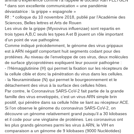
animal d’expérience comme l’a rappelé le docteur Karl FELTGEN
* dans son excellente communication « une pandémie
dévastatrice : la grippe « espagnole »
Rf : * colloque du 10 novembre 2018, publié par l’Académie des
Sciences, Belles lettres et Arts de Rouen
Les virus de la grippe (Myxovirus influenzae) sont repartis en
trois types A,B,C seuls les types A et B jouent un rôle important
d’un point de vue pathogène.
Comme indiqué précédemment, le génome des virus grippaux
est à ARN négatif comportant huit segments codant pour des
protéines. Au niveau de l’enveloppe de ces virus, deux molécules
de surface glycoprotéines expliquent leur pouvoir pathogène :
- l’Hémagglutinine (H) qui permet la fixation sur les récepteurs de
la cellule cible et donc la pénétration du virus dans les cellules.
- la Neuraminidase (N) qui permet le bourgeonnement et le
détachement des virus à la surface des cellules hôtes.
Par contre, le Coronavirus SARS-CoV-2 fait partie de la grande
famille des virus enveloppés, c’est un virus ARN simple brin
positif, qui pénètre dans sa cellule hôte se liant au récepteur ACE.
Si l’on observe le génome du coronavirus SARS-CoV-2, on
découvre un génome relativement grand puisqu’il a 30 kilobases
et il code pour une vingtaine de protéines. Les coronavirus ont
les plus grands génomes parmi les virus à ARN, le VIH en
comparaison a un génome de 9 kilobases (9000 Nucléotides)