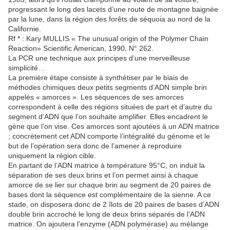
progressant le long des lacets d’une route de montagne baignée
par la lune, dans la région des forêts de séquoia au nord de la
Californie.
Rf * : Kary MULLIS « The unusual origin of the Polymer Chain
Reaction» Scientific American, 1990, N° 262.
La PCR une technique aux principes d’une merveilleuse
simplicité…
La première étape consiste à synthétiser par le biais de
méthodes chimiques deux petits segments d’ADN simple brin
appelés « amorces ». Les séquences de ses amorces
correspondent à celle des régions situées de part et d’autre du
segment d’ADN que l’on souhaite amplifier. Elles encadrent le
gène que l’on vise. Ces amorces sont ajoutées à un ADN matrice
; concrètement cet ADN comporte l’intégralité du génome et le
but de l’opération sera donc de l’amener à reproduire
uniquement la région cible.
En partant de l’ADN matrice à température 95°C, on induit la
séparation de ses deux brins et l’on permet ainsi à chaque
amorce de se lier sur chaque brin au segment de 20 paires de
bases dont la séquence est complémentaire de la sienne. A ce
stade, on disposera donc de 2 îlots de 20 paires de bases d’ADN
double brin accroché le long de deux brins séparés de l’ADN
matrice. On ajoutera l’enzyme (ADN polymérase) au mélange