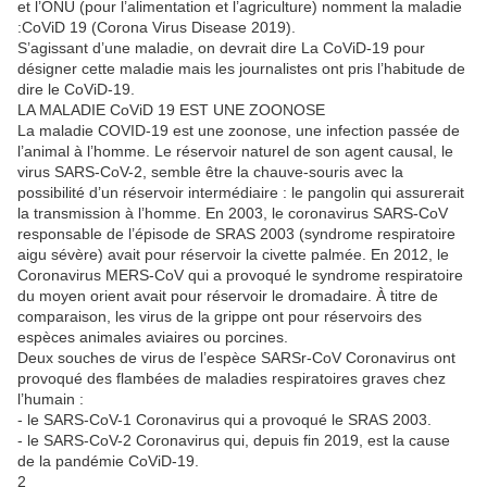
et l’ONU (pour l’alimentation et l’agriculture) nomment la maladie
:CoViD 19 (Corona Virus Disease 2019).
S’agissant d’une maladie, on devrait dire La CoViD-19 pour
désigner cette maladie mais les journalistes ont pris l’habitude de
dire le CoViD-19.
LA MALADIE CoViD 19 EST UNE ZOONOSE
La maladie COVID-19 est une zoonose, une infection passée de
l’animal à l’homme. Le réservoir naturel de son agent causal, le
virus SARS-CoV-2, semble être la chauve-souris avec la
possibilité d’un réservoir intermédiaire : le pangolin qui assurerait
la transmission à l’homme. En 2003, le coronavirus SARS-CoV
responsable de l’épisode de SRAS 2003 (syndrome respiratoire
aigu sévère) avait pour réservoir la civette palmée. En 2012, le
Coronavirus MERS-CoV qui a provoqué le syndrome respiratoire
du moyen orient avait pour réservoir le dromadaire. À titre de
comparaison, les virus de la grippe ont pour réservoirs des
espèces animales aviaires ou porcines.
Deux souches de virus de l’espèce SARSr-CoV Coronavirus ont
provoqué des flambées de maladies respiratoires graves chez
l’humain :
- le SARS-CoV-1 Coronavirus qui a provoqué le SRAS 2003.
- le SARS-CoV-2 Coronavirus qui, depuis fin 2019, est la cause
de la pandémie CoViD-19.
2