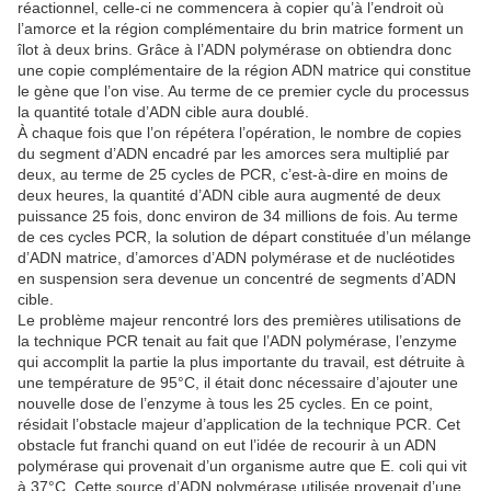
réactionnel, celle-ci ne commencera à copier qu’à l’endroit où
l’amorce et la région complémentaire du brin matrice forment un
îlot à deux brins. Grâce à l’ADN polymérase on obtiendra donc
une copie complémentaire de la région ADN matrice qui constitue
le gène que l’on vise. Au terme de ce premier cycle du processus
la quantité totale d’ADN cible aura doublé.
À chaque fois que l’on répétera l’opération, le nombre de copies
du segment d’ADN encadré par les amorces sera multiplié par
deux, au terme de 25 cycles de PCR, c’est-à-dire en moins de
deux heures, la quantité d’ADN cible aura augmenté de deux
puissance 25 fois, donc environ de 34 millions de fois. Au terme
de ces cycles PCR, la solution de départ constituée d’un mélange
d’ADN matrice, d’amorces d’ADN polymérase et de nucléotides
en suspension sera devenue un concentré de segments d’ADN
cible.
Le problème majeur rencontré lors des premières utilisations de
la technique PCR tenait au fait que l’ADN polymérase, l’enzyme
qui accomplit la partie la plus importante du travail, est détruite à
une température de 95°C, il était donc nécessaire d’ajouter une
nouvelle dose de l’enzyme à tous les 25 cycles. En ce point,
résidait l’obstacle majeur d’application de la technique PCR. Cet
obstacle fut franchi quand on eut l’idée de recourir à un ADN
polymérase qui provenait d’un organisme autre que E. coli qui vit
à 37°C. Cette source d’ADN polymérase utilisée provenait d’une