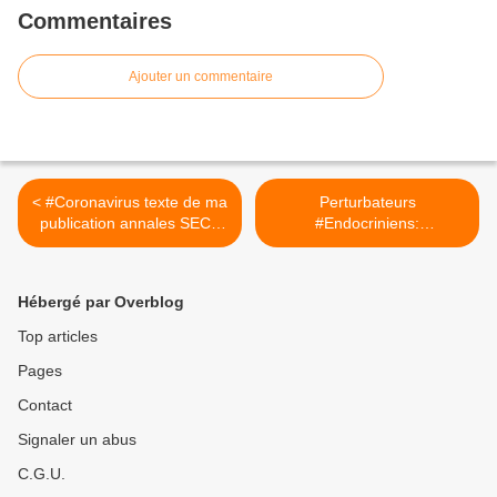
Commentaires
Ajouter un commentaire
< #Coronavirus texte de ma
Perturbateurs
publication annales SECF
#Endocriniens:
N°992 1er semestre 2020
communication au
#Colloque 2020 ARET-
EHESP #webinaire du
Hébergé par Overblog
21/10/20 >
Top articles
Pages
Contact
Signaler un abus
C.G.U.