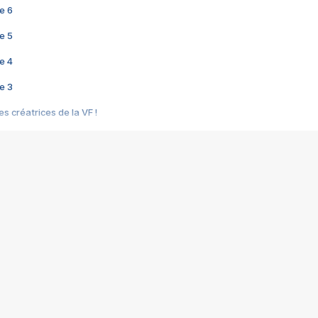
e 6
e 5
e 4
e 3
s créatrices de la VF !
e 2
e 1
e Mektoub My Love arrive enfin ! Rencontre avec Shaïn Boumedine et Sal
i : après Toni en famille
elle réalise le bouleversant Dites lui que je l'aime
ais ! Rencontre autour de Vie privée de Rebecca Zlotowski
 de Marguerite, Grave... Rencontre avec Ella Rumpf
 Les Rêveurs, un film intime sur la santé mentale