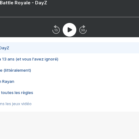
 Battle Royale - DayZ
 DayZ
 a 13 ans (et vous l'avez ignoré)
e (littéralement)
im Rayan
 toutes les règles
s les jeux vidéo
us choquant de Rockstar ? - Le scandale BULLY
e plus moche de Steam
du RÊVE tourne au CAUCHEMAR