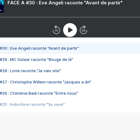
FACE A #30 : Eve Angeli raconte "Avant de partir"
#30 : Eve Angeli raconte "Avant de partir"
#29 : MC Solaar raconte "Bouge de là"
28 : Lorie raconte "Je vais vite"
#27 : Christophe Willem raconte "Jacques a dit"
#26 : Chimène Badi raconte "Entre nous"
#25 : Indochine raconte "3e sexe"
#24 : Zaho raconte "C'est chelou"
#23 : Patrick Bruel raconte "Au café des délices"
#22 : Kyo raconte "Le chemin"