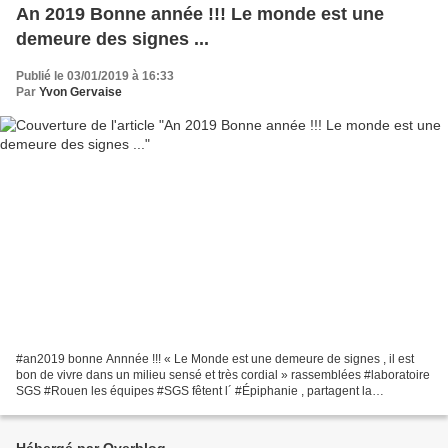
An 2019 Bonne année !!! Le monde est une
demeure des signes ...
Publié le 03/01/2019 à 16:33
Par
Yvon Gervaise
‪#an2019 bonne Annnée !!! « Le Monde est une demeure de signes , il est
bon de vivre dans un milieu sensé et très cordial » rassemblées #laboratoire
SGS #Rouen les équipes #SGS fêtent l´ #Épiphanie , partagent la
#GalettedesRois & #Reines et échangent...