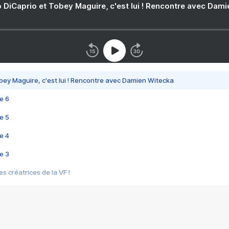
 DiCaprio et Tobey Maguire, c'est lui ! Rencontre avec Dam
bey Maguire, c'est lui ! Rencontre avec Damien Witecka
e 6
e 5
e 4
e 3
s créatrices de la VF !
e 2
e 1
e Mektoub My Love arrive enfin ! Rencontre avec Shaïn Boumedine et Sal