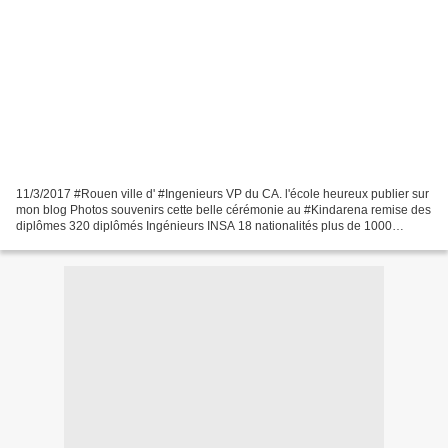
11/3/2017 #Rouen ville d' #Ingenieurs VP du CA. l'école heureux publier sur
mon blog Photos souvenirs cette belle cérémonie au #Kindarena remise des
diplômes 320 diplômés Ingénieurs INSA 18 nationalités plus de 1000
participants #RDD2016 Promotion Madeleine...