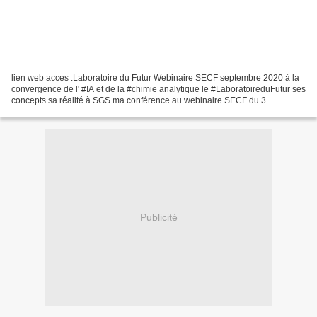
lien web acces :Laboratoire du Futur Webinaire SECF septembre 2020 à la
convergence de l' #IA et de la #chimie analytique le #LaboratoireduFutur ses
concepts sa réalité à SGS ma conférence au webinaire SECF du 3
septembre 2020 lien web : https://www....
Publicité